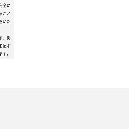
完全に
ること
をいた
示、掲
宅配ボ
ます。