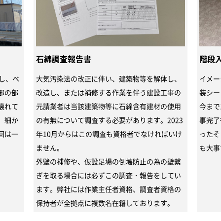
石綿調査報告書
階段
し、ベ
大気汚染法の改正に伴い、建築物等を解体し、
イメー
部の部
改造し、または補修する作業を伴う建設工事の
装シー
壊れて
元請業者は当該建築物等に石綿含有建材の使用
今まで
、細か
の有無について調査する必要があります。2023
事完了
回は一
年10月からはこの調査も資格者でなければいけ
ったそ
ません。
も大事
外壁の補修や、仮設足場の倒壊防止の為の壁繋
ぎを取る場合には必ずこの調査・報告をしてい
ます。弊社には作業主任者資格、調査者資格の
保持者が全拠点に複数名在籍しております。