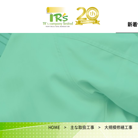
新着
HOME
>
主な取扱工事
> 大規模修繕工事