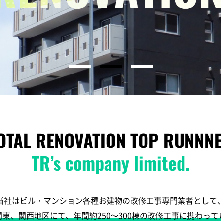
OTAL RENOVATION TOP RUNNN
TR’s company limited.
当社はビル・マンション各種お建物の
改修工事専門業者として
関東、関西地区にて、
年間約250～300棟の改修工事に携わっ