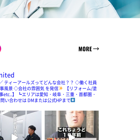
MORE
mited
／
ティーアールズってどんな会社？？
◇働く社員
事風景
◇会社の雰囲気 を発信
【リフォーム/塗
etc..】
┗エリアは愛知・岐阜・三重・首都圏・
お問い合わせは
DMまたは公式HPまで