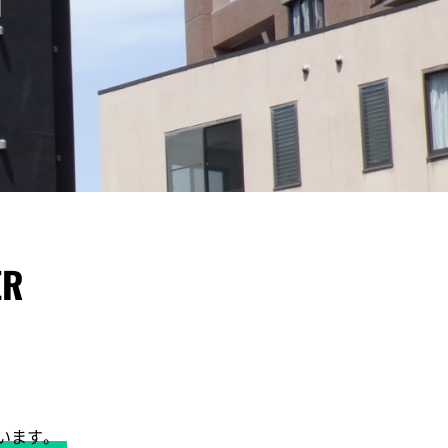
ER
、
ています。