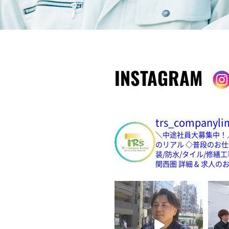
INSTAGRAM
trs_companyli
＼中途社員大募集中！
のリアル
◇普段のお仕
装/防水/タイル/修繕工事
関西圏
詳細 & 求人の